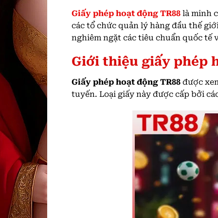
Giấy phép hoạt động TR88
là minh c
các tổ chức quản lý hàng đầu thế giớ
nghiêm ngặt các tiêu chuẩn quốc tế 
Giới thiệu giấy phép 
Giấy phép hoạt động TR88
được xem 
tuyến. Loại giấy này được cấp bởi cá