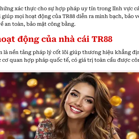
hứng xác thực cho sự hợp pháp uy tín trong lĩnh vực cá
i giúp mọi hoạt động của TR88 diễn ra minh bạch, bảo v
về an toàn, bảo mật công bằng.
hoạt động của nhà cái TR88
là nền tảng pháp lý cốt lõi giúp thương hiệu khẳng định 
c cơ quan hợp pháp quốc tế, có giá trị toàn cầu được 