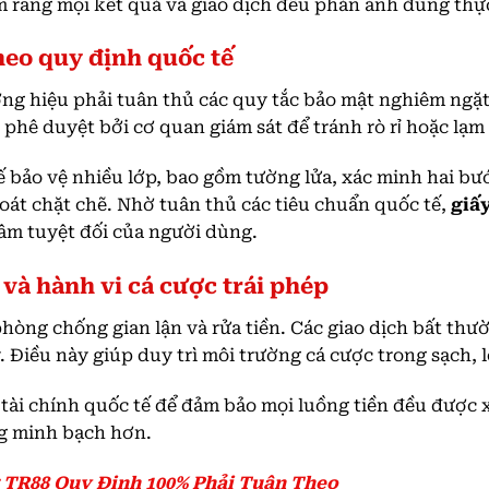
m rằng mọi kết quả và giao dịch đều phản ánh đúng thực
heo quy định quốc tế
ơng hiệu phải tuân thủ các quy tắc bảo mật nghiêm ngặt
 phê duyệt bởi cơ quan giám sát để tránh rò rỉ hoặc lạm
 chế bảo vệ nhiều lớp, bao gồm tường lửa, xác minh hai 
oát chặt chẽ. Nhờ tuân thủ các tiêu chuẩn quốc tế,
giấ
tâm tuyệt đối của người dùng.
 và hành vi cá cược trái phép
hòng chống gian lận và rửa tiền. Các giao dịch bất thư
 Điều này giúp duy trì môi trường cá cược trong sạch, l
ức tài chính quốc tế để đảm bảo mọi luồng tiền đều được
ng minh bạch hơn.
TR88 Quy Định 100% Phải Tuân Theo