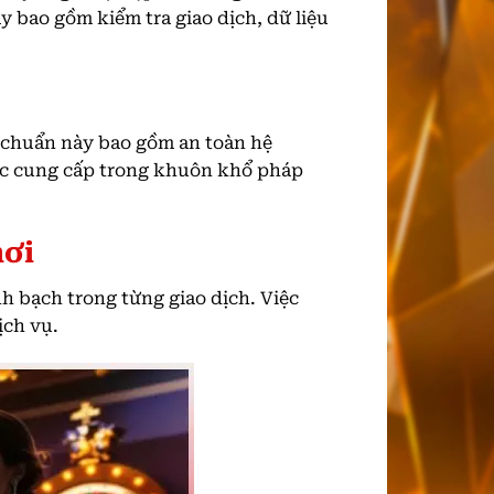
y bao gồm kiểm tra giao dịch, dữ liệu
êu chuẩn này bao gồm an toàn hệ
ược cung cấp trong khuôn khổ pháp
hơi
h bạch trong từng giao dịch. Việc
ịch vụ.