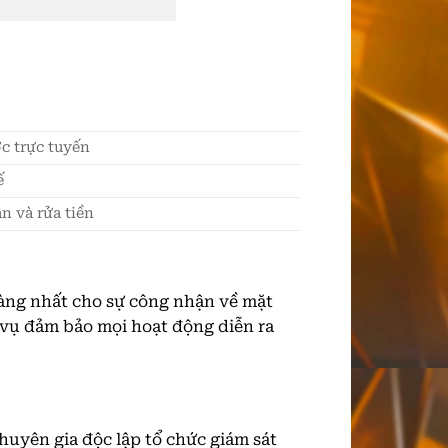
ợc trực tuyến
ế
n và rửa tiền
ràng nhất cho sự công nhận về mặt
 vụ đảm bảo mọi hoạt động diễn ra
uyên gia độc lập tổ chức giám sát